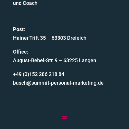
und Coach
Post:
Hainer Trift 35 – 63303 Dreieich
Office:
August-Bebel-Str. 9 – 63225 Langen
+49 (0)152 286 218 84
ed.gnitekram-lanosrep­-timmus@hcsub